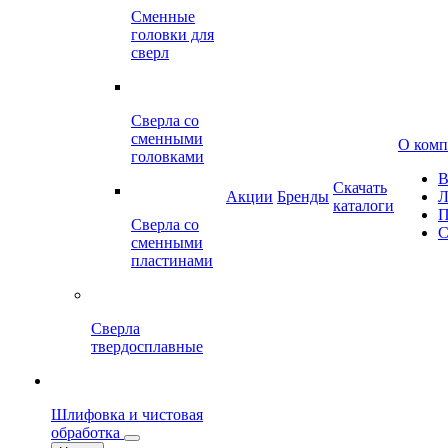
Сменные
головки для
сверл
Сверла со
сменными
О ком
головками
В
Скачать
Акции
Бренды
Л
каталоги
П
Сверла со
С
сменными
пластинами
Сверла
твердосплавные
Шлифовка и чистовая
обработка