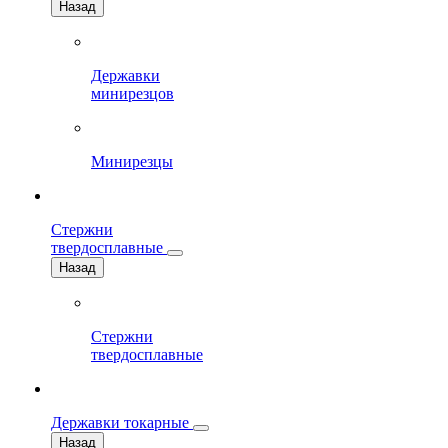
Назад
Державки
минирезцов
Минирезцы
Стержни
твердосплавные
Назад
Стержни
твердосплавные
Державки токарные
Назад