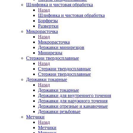
Шлифовка и чистовая обработка
Назад
Шлифовка и чистовая обработка
Борфрезы
Развертки
Микрорасточка
Назад
Микрорасточка
Державки минирезцов
Минирезцы
Стержни твердосплавные
Назад
Стержни твердосплавные
Стержни твердосплавные
Державки токарные
Назад
Державки токарные
Державки для внутреннего точения
Державки для наружного точения
Державки отрезные и канавочные
Державки резьбовые
Метчики
Назад
Метчики
Метчики