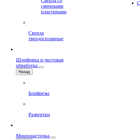
Сверла со
С
сменными
пластинами
Сверла
твердосплавные
Шлифовка и чистовая
обработка
Назад
Борфрезы
Развертки
Микрорасточка