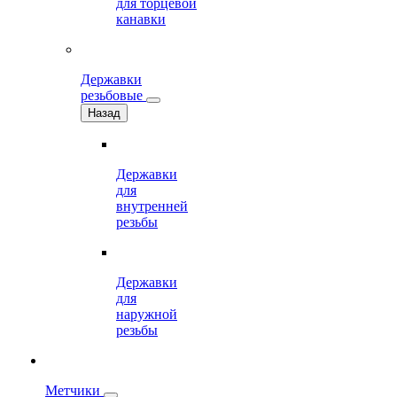
для торцевой
канавки
Державки
резьбовые
Назад
Державки
для
внутренней
резьбы
Державки
для
наружной
резьбы
Метчики