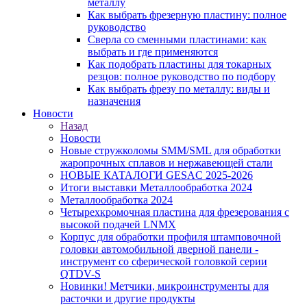
металлу
Как выбрать фрезерную пластину: полное
руководство
Сверла со сменными пластинами: как
выбрать и где применяются
Как подобрать пластины для токарных
резцов: полное руководство по подбору
Как выбрать фрезу по металлу: виды и
назначения
Новости
Назад
Новости
Новые стружколомы SMM/SML для обработки
жаропрочных сплавов и нержавеющей стали
НОВЫЕ КАТАЛОГИ GESAC 2025-2026
Итоги выставки Металлообработка 2024
Металлообработка 2024
Четырехкромочная пластина для фрезерования с
высокой подачей LNMX
Корпус для обработки профиля штамповочной
головки автомобильной дверной панели -
инструмент со сферической головкой серии
QTDV-S
Новинки! Метчики, микроинструменты для
расточки и другие продукты