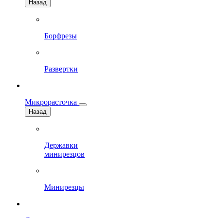
Назад
Борфрезы
Развертки
Микрорасточка
Назад
Державки
минирезцов
Минирезцы