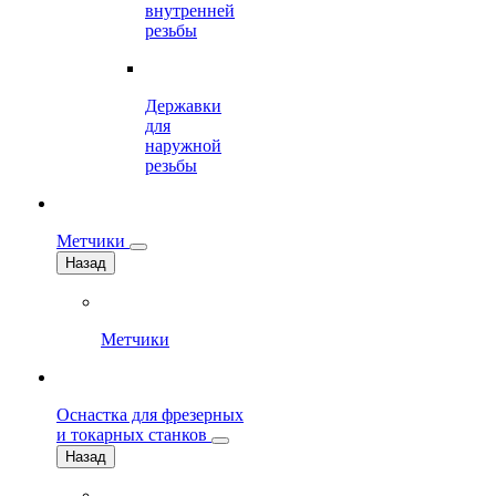
внутренней
резьбы
Державки
для
наружной
резьбы
Метчики
Назад
Метчики
Оснастка для фрезерных
и токарных станков
Назад