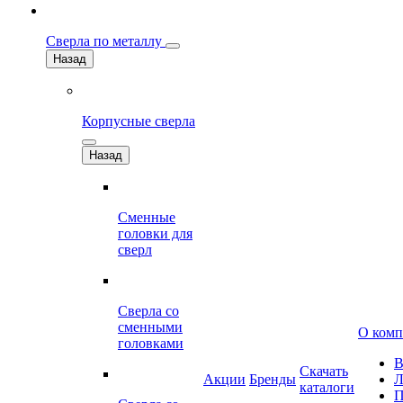
Сверла по металлу
Назад
Корпусные сверла
Назад
Сменные
головки для
сверл
Сверла со
сменными
О ком
головками
В
Скачать
Акции
Бренды
Л
каталоги
П