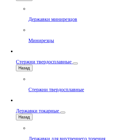
Державки минирезцов
Минирезцы
Стержни твердосплавные
Назад
Стержни твердосплавные
Державки токарные
Назад
Державки для внутреннего точения