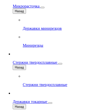
Микрорасточка
Назад
Державки минирезцов
Минирезцы
Стержни твердосплавные
Назад
Стержни твердосплавные
Державки токарные
Назад