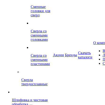
Сменные
головки для
сверл
Сверла со
сменными
головками
О ком
В
Скачать
Акции
Бренды
Л
Сверла со
каталоги
П
сменными
С
пластинами
Сверла
твердосплавные
Шлифовка и чистовая
обработка