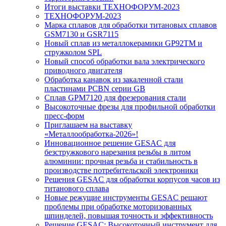
Итоги выставки ТЕХНОФОРУМ-2023
ТЕХНОФОРУМ-2023
Марка сплавов для обработки титановых сплавов
GSM7130 и GSR7115
Новый сплав из металлокерамики GP92TM и
стружколом SPL
Новый способ обработки вала электрического
приводного двигателя
Обработка канавок из закаленной стали
пластинами PCBN серии GB
Сплав GPM7120 для фрезерования стали
Высокоточные фрезы для профильной обработки
пресс-форм
Приглашаем на выставку
«Металлообработка-2026»!
Инновационное решение GESAC для
безстружкового нарезания резьбы в литом
алюминии: прочная резьба и стабильность в
производстве потребительской электроники
Решения GESAC для обработки корпусов часов из
титанового сплава
Новые режущие инструменты GESAC решают
проблемы при обработке моторизованных
шпинделей, повышая точность и эффективность
Решение GESAC: Высокоточный инструмент для