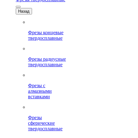
Назад
Фрезы концевые
твердосплавные
Фрезы радиусные
твердосплавные
Фрезы с
алмазными
вставками
Фрезы
сферические
твердосплавные