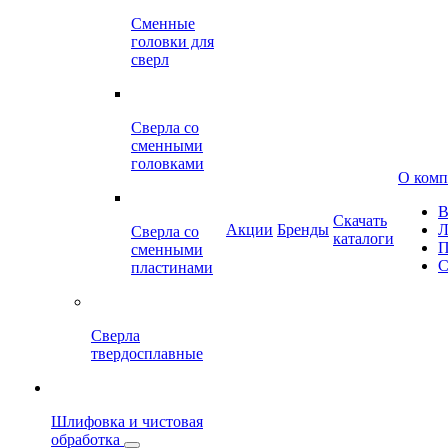
Сменные
головки для
сверл
Сверла со
сменными
головками
О ком
В
Скачать
Акции
Бренды
Л
Сверла со
каталоги
П
сменными
С
пластинами
Сверла
твердосплавные
Шлифовка и чистовая
обработка