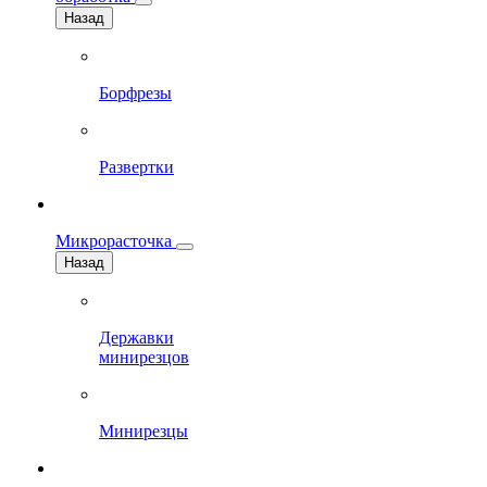
Назад
Борфрезы
Развертки
Микрорасточка
Назад
Державки
минирезцов
Минирезцы