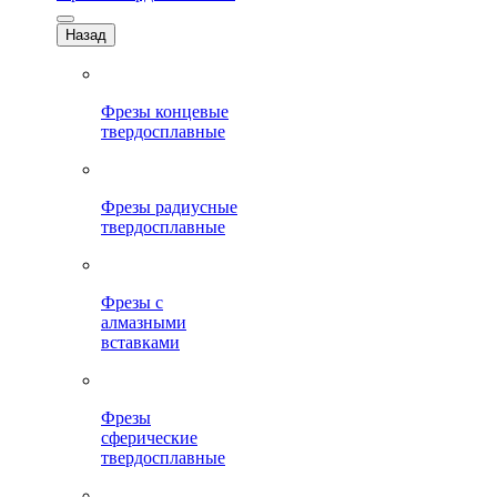
Назад
Фрезы концевые
твердосплавные
Фрезы радиусные
твердосплавные
Фрезы с
алмазными
вставками
Фрезы
сферические
твердосплавные