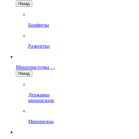
Назад
Борфрезы
Развертки
Микрорасточка
Назад
Державки
минирезцов
Минирезцы