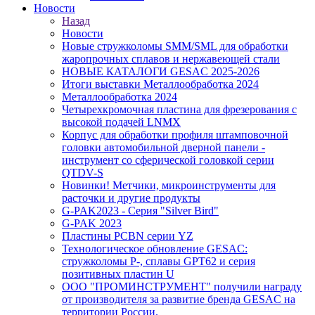
Новости
Назад
Новости
Новые стружколомы SMM/SML для обработки
жаропрочных сплавов и нержавеющей стали
НОВЫЕ КАТАЛОГИ GESAC 2025-2026
Итоги выставки Металлообработка 2024
Металлообработка 2024
Четырехкромочная пластина для фрезерования с
высокой подачей LNMX
Корпус для обработки профиля штамповочной
головки автомобильной дверной панели -
инструмент со сферической головкой серии
QTDV-S
Новинки! Метчики, микроинструменты для
расточки и другие продукты
G-PAK2023 - Серия "Silver Bird"
G-PAK 2023
Пластины PCBN серии YZ
Технологическое обновление GESAC:
стружколомы P-, сплавы GPT62 и серия
позитивных пластин U
ООО "ПРОМИНСТРУМЕНТ" получили награду
от производителя за развитие бренда GESAC на
территории России.