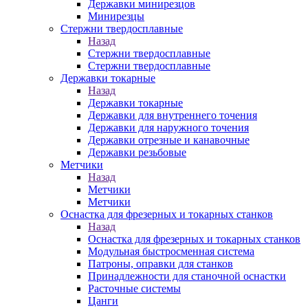
Державки минирезцов
Минирезцы
Стержни твердосплавные
Назад
Стержни твердосплавные
Стержни твердосплавные
Державки токарные
Назад
Державки токарные
Державки для внутреннего точения
Державки для наружного точения
Державки отрезные и канавочные
Державки резьбовые
Метчики
Назад
Метчики
Метчики
Оснастка для фрезерных и токарных станков
Назад
Оснастка для фрезерных и токарных станков
Модульная быстросменная система
Патроны, оправки для станков
Принадлежности для станочной оснастки
Расточные системы
Цанги