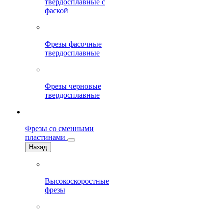
твердосплавные с
фаской
Фрезы фасочные
твердосплавные
Фрезы черновые
твердосплавные
Фрезы со сменными
пластинами
Назад
Высокоскоростные
фрезы