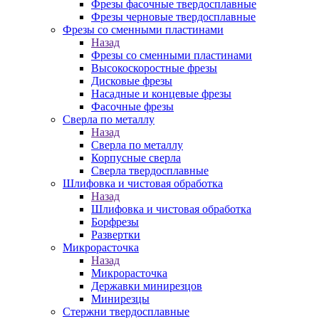
Фрезы фасочные твердосплавные
Фрезы черновые твердосплавные
Фрезы со сменными пластинами
Назад
Фрезы со сменными пластинами
Высокоскоростные фрезы
Дисковые фрезы
Насадные и концевые фрезы
Фасочные фрезы
Сверла по металлу
Назад
Сверла по металлу
Корпусные сверла
Сверла твердосплавные
Шлифовка и чистовая обработка
Назад
Шлифовка и чистовая обработка
Борфрезы
Развертки
Микрорасточка
Назад
Микрорасточка
Державки минирезцов
Минирезцы
Стержни твердосплавные