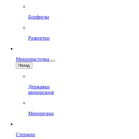
Борфрезы
Развертки
Микрорасточка
Назад
Державки
минирезцов
Минирезцы
Стержни