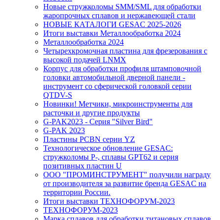
Новые стружколомы SMM/SML для обработки
жаропрочных сплавов и нержавеющей стали
НОВЫЕ КАТАЛОГИ GESAC 2025-2026
Итоги выставки Металлообработка 2024
Металлообработка 2024
Четырехкромочная пластина для фрезерования с
высокой подачей LNMX
Корпус для обработки профиля штамповочной
головки автомобильной дверной панели -
инструмент со сферической головкой серии
QTDV-S
Новинки! Метчики, микроинструменты для
расточки и другие продукты
G-PAK2023 - Серия "Silver Bird"
G-PAK 2023
Пластины PCBN серии YZ
Технологическое обновление GESAC:
стружколомы P-, сплавы GPT62 и серия
позитивных пластин U
ООО "ПРОМИНСТРУМЕНТ" получили награду
от производителя за развитие бренда GESAC на
территории России.
Итоги выставки ТЕХНОФОРУМ-2023
ТЕХНОФОРУМ-2023
Марка сплавов для обработки титановых сплавов