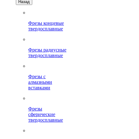
Назад
Фрезы концевые
твердосплавные
Фрезы радиусные
твердосплавные
Фрезы с
алмазными
вставками
Фрезы
сферические
твердосплавные