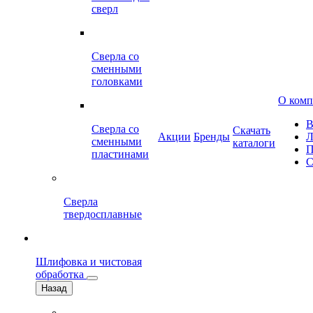
сверл
Сверла со
сменными
головками
О ком
В
Сверла со
Скачать
Акции
Бренды
Л
сменными
каталоги
П
пластинами
С
Сверла
твердосплавные
Шлифовка и чистовая
обработка
Назад