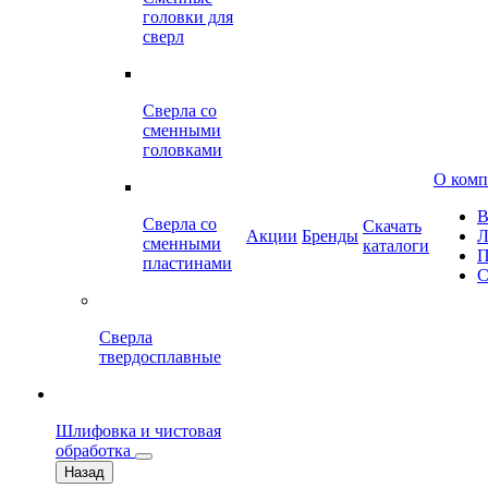
головки для
сверл
Сверла со
сменными
головками
О ком
В
Сверла со
Скачать
Акции
Бренды
Л
сменными
каталоги
П
пластинами
С
Сверла
твердосплавные
Шлифовка и чистовая
обработка
Назад