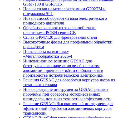
GSM7130 и GSR7115
Новый сплав из металлокерамики GP92TM и
стружколом SPL
Новый способ обработки вала электрического
приводного двигателя
Обработка канавок из закаленной стали
пластинами PCBN серии GB
Сплав GPM7120 для фрезерования стали
Высокоточные фрезы для профильной обработки
пресс-форм
Приглашаем на выставку
«Металлообработка-2026»!
Инновационное решение GESAC для
безстружкового нарезания резьбы в литом
алюминии: прочная резьба и стабильность в
производстве потребительской электроники
Решения GESAC для обработки корпусов часов из
титанового сплава
Новые режущие инструменты GESAC решают
проблемы при обработке моторизованных
шпинделей, повышая точность и эффективность
Решение GESAC: Высокоточный инструмент для
эффективной обработки алюминиевых корпусов
трансмиссий
GESAC BuzzEdge: ультразвуковая обработка как