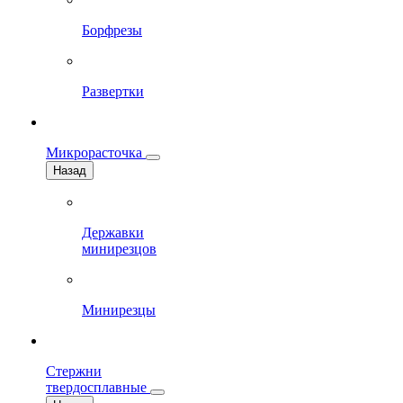
Борфрезы
Развертки
Микрорасточка
Назад
Державки
минирезцов
Минирезцы
Стержни
твердосплавные