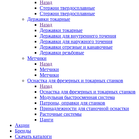
Назад
Стержни твердосплавные
Стержни твердосплавные
Державки токарные
Назад
Державки токарные
Державки для внутреннего точения
Державки для наружного точения
Державки отрезные и канавочные
Державки резьбовые
Метчики
Назад
Метчики
Метчики
Оснастка для фрезерных и токарных станков
Назад
Оснастка для фрезерных и токарных станков
Модульная быстросменная система
Патроны, оправки для станков
Принадлежности для станочной оснастки
Расточные системы
Цанги
Акции
Бренды
Скачать каталоги