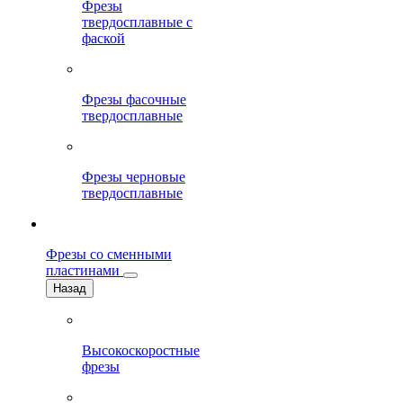
Фрезы
твердосплавные с
фаской
Фрезы фасочные
твердосплавные
Фрезы черновые
твердосплавные
Фрезы со сменными
пластинами
Назад
Высокоскоростные
фрезы