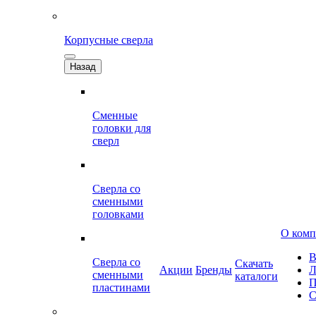
Корпусные сверла
Назад
Сменные
головки для
сверл
Сверла со
сменными
головками
О ком
В
Сверла со
Скачать
Акции
Бренды
Л
сменными
каталоги
П
пластинами
С