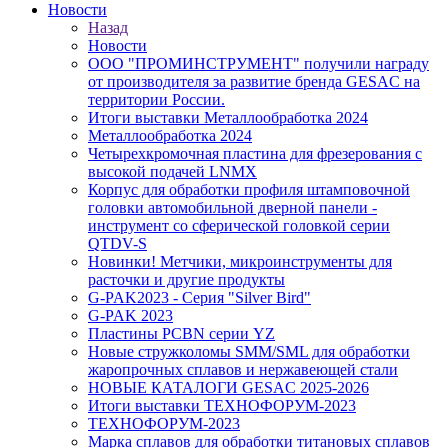
Новости
Назад
Новости
ООО "ПРОМИНСТРУМЕНТ" получили награду
от производителя за развитие бренда GESAC на
территории России.
Итоги выставки Металлообработка 2024
Металлообработка 2024
Четырехкромочная пластина для фрезерования с
высокой подачей LNMX
Корпус для обработки профиля штамповочной
головки автомобильной дверной панели -
инструмент со сферической головкой серии
QTDV-S
Новинки! Метчики, микроинструменты для
расточки и другие продукты
G-PAK2023 - Серия "Silver Bird"
G-PAK 2023
Пластины PCBN серии YZ
Новые стружколомы SMM/SML для обработки
жаропрочных сплавов и нержавеющей стали
НОВЫЕ КАТАЛОГИ GESAC 2025-2026
Итоги выставки ТЕХНОФОРУМ-2023
ТЕХНОФОРУМ-2023
Марка сплавов для обработки титановых сплавов