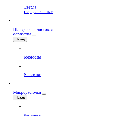
Сверла
твердосплавные
Шлифовка и чистовая
обработка
Назад
Борфрезы
Развертки
Микрорасточка
Назад
Державки