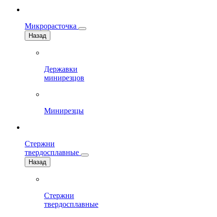
Микрорасточка
Назад
Державки
минирезцов
Минирезцы
Стержни
твердосплавные
Назад
Стержни
твердосплавные