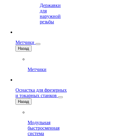
Державки
для
наружной
резьбы
Метчики
Назад
Метчики
Оснастка для фрезерных
и токарных станков
Назад
Модульная
быстросменная
система