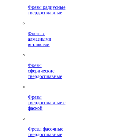
Фрезы радиусные
твердосплавные
Фрезы с
алмазными
вставками
Фрезы
сферические
твердосплавные
Фрезы
твердосплавные с
фаской
Фрезы фасочные
твердосплавные