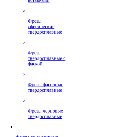
вставками
Фрезы
сферические
твердосплавные
Фрезы
твердосплавные с
фаской
Фрезы фасочные
твердосплавные
Фрезы черновые
твердосплавные