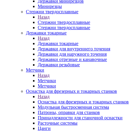
Державки минирезцов
Минирезцы
Стержни твердосплавные
Назад
Стержни твердосплавные
Стержни твердосплавные
Державки токарные
Назад
Державки токарные
Державки для внутреннего точения
Державки для наружного точения
Державки отрезные и канавочные
Державки резьбовые
Метчики
Назад
Метчики
Метчики
Оснастка для фрезерных и токарных станков
Назад
Оснастка для фрезерных и токарных станков
Модульная быстросменная система
Патроны, оправки для станков
Принадлежности для станочной оснастки
Расточные системы
Цанги