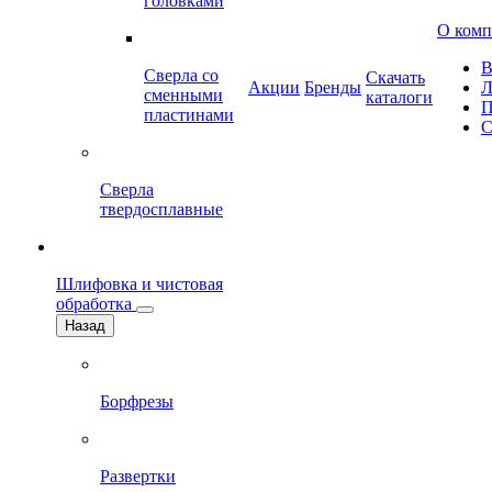
головками
О ком
В
Сверла со
Скачать
Акции
Бренды
Л
сменными
каталоги
П
пластинами
С
Сверла
твердосплавные
Шлифовка и чистовая
обработка
Назад
Борфрезы
Развертки