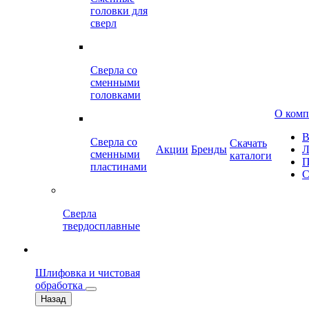
головки для
сверл
Сверла со
сменными
головками
О ком
В
Сверла со
Скачать
Акции
Бренды
Л
сменными
каталоги
П
пластинами
С
Сверла
твердосплавные
Шлифовка и чистовая
обработка
Назад