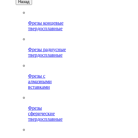
Назад
Фрезы концевые
твердосплавные
Фрезы радиусные
твердосплавные
Фрезы с
алмазными
вставками
Фрезы
сферические
твердосплавные