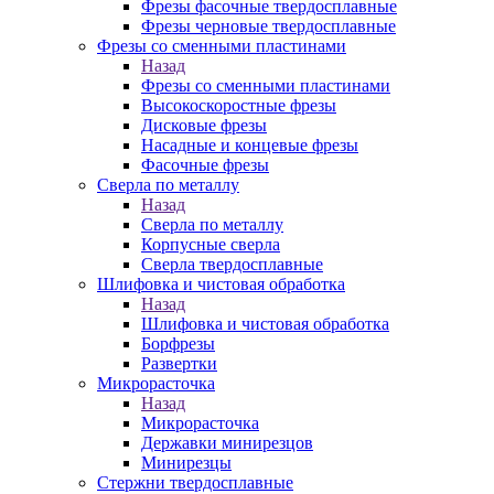
Фрезы фасочные твердосплавные
Фрезы черновые твердосплавные
Фрезы со сменными пластинами
Назад
Фрезы со сменными пластинами
Высокоскоростные фрезы
Дисковые фрезы
Насадные и концевые фрезы
Фасочные фрезы
Сверла по металлу
Назад
Сверла по металлу
Корпусные сверла
Сверла твердосплавные
Шлифовка и чистовая обработка
Назад
Шлифовка и чистовая обработка
Борфрезы
Развертки
Микрорасточка
Назад
Микрорасточка
Державки минирезцов
Минирезцы
Стержни твердосплавные