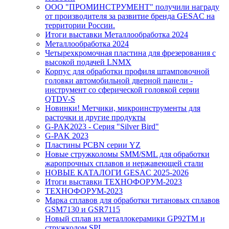
ООО "ПРОМИНСТРУМЕНТ" получили награду
от производителя за развитие бренда GESAC на
территории России.
Итоги выставки Металлообработка 2024
Металлообработка 2024
Четырехкромочная пластина для фрезерования с
высокой подачей LNMX
Корпус для обработки профиля штамповочной
головки автомобильной дверной панели -
инструмент со сферической головкой серии
QTDV-S
Новинки! Метчики, микроинструменты для
расточки и другие продукты
G-PAK2023 - Серия "Silver Bird"
G-PAK 2023
Пластины PCBN серии YZ
Новые стружколомы SMM/SML для обработки
жаропрочных сплавов и нержавеющей стали
НОВЫЕ КАТАЛОГИ GESAC 2025-2026
Итоги выставки ТЕХНОФОРУМ-2023
ТЕХНОФОРУМ-2023
Марка сплавов для обработки титановых сплавов
GSM7130 и GSR7115
Новый сплав из металлокерамики GP92TM и
стружколом SPL