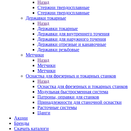
Назад
Стержни твердосплавные
Стержни твердосплавные
Державки токарные
Назад
Державки токарные
Державки для внутреннего точения
Державки для наружного точения
Державки отрезные и канавочные
Державки резьбовые
Метчики
Назад
Метчики
Метчики
Оснастка для фрезерных и токарных станков
Назад
Оснастка для фрезерных и токарных станков
Модульная быстросменная система
Патроны, оправки для станков
Принадлежности для станочной оснастки
Расточные системы
Цанги
Акции
Бренды
Скачать каталоги