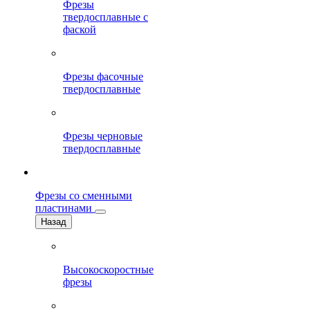
Фрезы
твердосплавные с
фаской
Фрезы фасочные
твердосплавные
Фрезы черновые
твердосплавные
Фрезы со сменными
пластинами
Назад
Высокоскоростные
фрезы