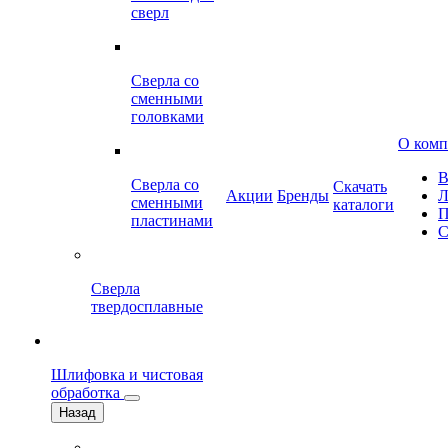
сверл
Сверла со
сменными
головками
О ком
В
Сверла со
Скачать
Акции
Бренды
Л
сменными
каталоги
П
пластинами
С
Сверла
твердосплавные
Шлифовка и чистовая
обработка
Назад