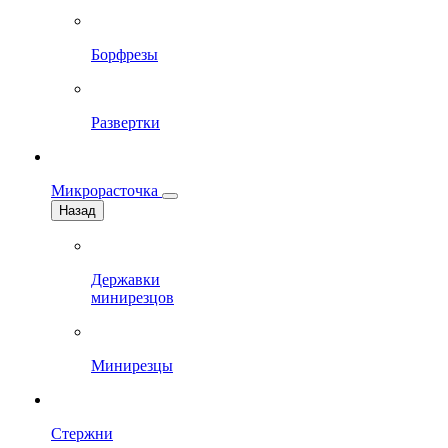
Борфрезы
Развертки
Микрорасточка
Назад
Державки
минирезцов
Минирезцы
Стержни