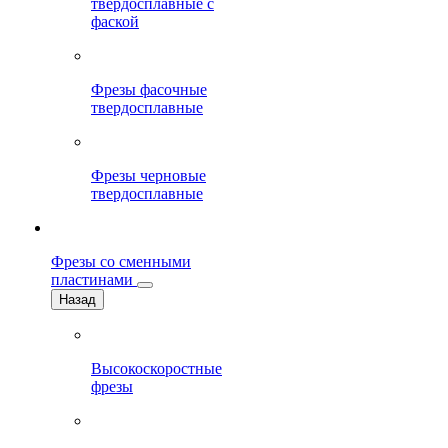
твердосплавные с
фаской
Фрезы фасочные
твердосплавные
Фрезы черновые
твердосплавные
Фрезы со сменными
пластинами
Назад
Высокоскоростные
фрезы