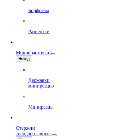
Борфрезы
Развертки
Микрорасточка
Назад
Державки
минирезцов
Минирезцы
Стержни
твердосплавные