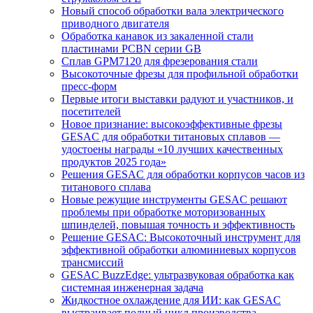
Новый способ обработки вала электрического
приводного двигателя
Обработка канавок из закаленной стали
пластинами PCBN серии GB
Сплав GPM7120 для фрезерования стали
Высокоточные фрезы для профильной обработки
пресс-форм
Первые итоги выставки радуют и участников, и
посетителей
Новое признание: высокоэффективные фрезы
GESAC для обработки титановых сплавов —
удостоены награды «10 лучших качественных
продуктов 2025 года»
Решения GESAC для обработки корпусов часов из
титанового сплава
Новые режущие инструменты GESAC решают
проблемы при обработке моторизованных
шпинделей, повышая точность и эффективность
Решение GESAC: Высокоточный инструмент для
эффективной обработки алюминиевых корпусов
трансмиссий
GESAC BuzzEdge: ультразвуковая обработка как
системная инженерная задача
Жидкостное охлаждение для ИИ: как GESAC
выстраивает полный цикл производства