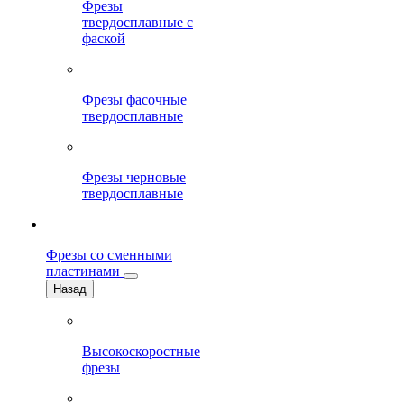
Фрезы
твердосплавные с
фаской
Фрезы фасочные
твердосплавные
Фрезы черновые
твердосплавные
Фрезы со сменными
пластинами
Назад
Высокоскоростные
фрезы