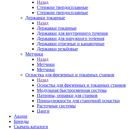
Назад
Стержни твердосплавные
Стержни твердосплавные
Державки токарные
Назад
Державки токарные
Державки для внутреннего точения
Державки для наружного точения
Державки отрезные и канавочные
Державки резьбовые
Метчики
Назад
Метчики
Метчики
Оснастка для фрезерных и токарных станков
Назад
Оснастка для фрезерных и токарных станков
Модульная быстросменная система
Патроны, оправки для станков
Принадлежности для станочной оснастки
Расточные системы
Цанги
Акции
Бренды
Скачать каталоги