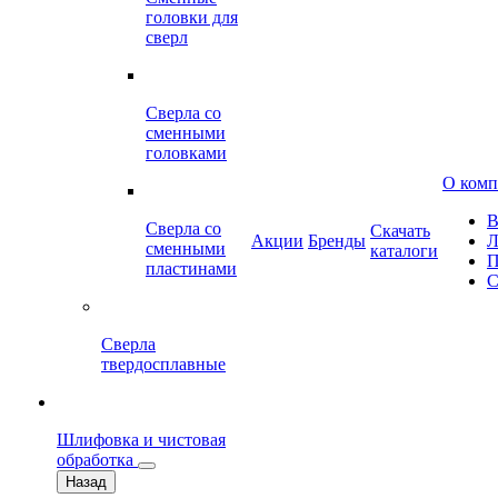
головки для
сверл
Сверла со
сменными
головками
О ком
В
Сверла со
Скачать
Акции
Бренды
Л
сменными
каталоги
П
пластинами
С
Сверла
твердосплавные
Шлифовка и чистовая
обработка
Назад