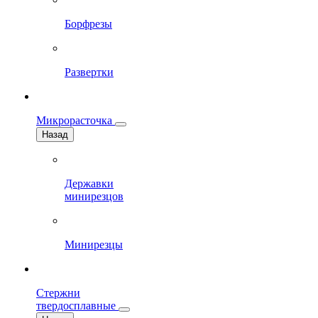
Борфрезы
Развертки
Микрорасточка
Назад
Державки
минирезцов
Минирезцы
Стержни
твердосплавные