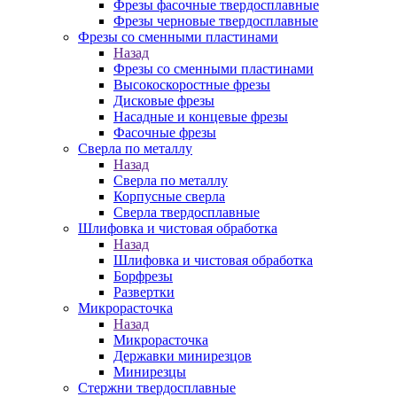
Фрезы фасочные твердосплавные
Фрезы черновые твердосплавные
Фрезы со сменными пластинами
Назад
Фрезы со сменными пластинами
Высокоскоростные фрезы
Дисковые фрезы
Насадные и концевые фрезы
Фасочные фрезы
Сверла по металлу
Назад
Сверла по металлу
Корпусные сверла
Сверла твердосплавные
Шлифовка и чистовая обработка
Назад
Шлифовка и чистовая обработка
Борфрезы
Развертки
Микрорасточка
Назад
Микрорасточка
Державки минирезцов
Минирезцы
Стержни твердосплавные