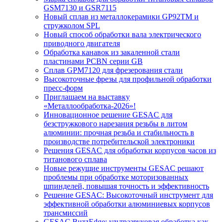
GSM7130 и GSR7115
Новый сплав из металлокерамики GP92TM и
стружколом SPL
Новый способ обработки вала электрического
приводного двигателя
Обработка канавок из закаленной стали
пластинами PCBN серии GB
Сплав GPM7120 для фрезерования стали
Высокоточные фрезы для профильной обработки
пресс-форм
Приглашаем на выставку
«Металлообработка-2026»!
Инновационное решение GESAC для
безстружкового нарезания резьбы в литом
алюминии: прочная резьба и стабильность в
производстве потребительской электроники
Решения GESAC для обработки корпусов часов из
титанового сплава
Новые режущие инструменты GESAC решают
проблемы при обработке моторизованных
шпинделей, повышая точность и эффективность
Решение GESAC: Высокоточный инструмент для
эффективной обработки алюминиевых корпусов
трансмиссий
GESAC BuzzEdge: ультразвуковая обработка как