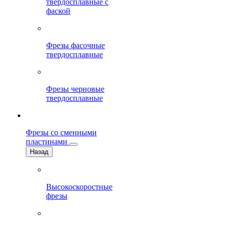
твердосплавные с
фаской
Фрезы фасочные
твердосплавные
Фрезы черновые
твердосплавные
Фрезы со сменными
пластинами
Назад
Высокоскоростные
фрезы