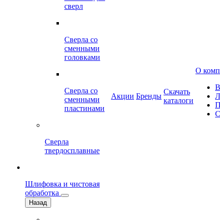
сверл
Сверла со
сменными
головками
О ком
В
Сверла со
Скачать
Акции
Бренды
Л
сменными
каталоги
П
пластинами
С
Сверла
твердосплавные
Шлифовка и чистовая
обработка
Назад