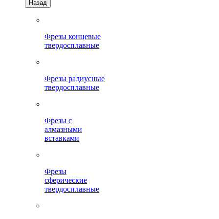
Назад
Фрезы концевые
твердосплавные
Фрезы радиусные
твердосплавные
Фрезы с
алмазными
вставками
Фрезы
сферические
твердосплавные