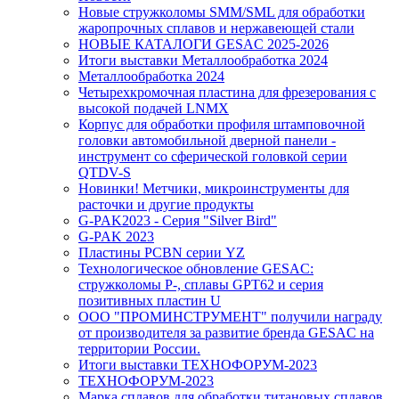
Новые стружколомы SMM/SML для обработки
жаропрочных сплавов и нержавеющей стали
НОВЫЕ КАТАЛОГИ GESAC 2025-2026
Итоги выставки Металлообработка 2024
Металлообработка 2024
Четырехкромочная пластина для фрезерования с
высокой подачей LNMX
Корпус для обработки профиля штамповочной
головки автомобильной дверной панели -
инструмент со сферической головкой серии
QTDV-S
Новинки! Метчики, микроинструменты для
расточки и другие продукты
G-PAK2023 - Серия "Silver Bird"
G-PAK 2023
Пластины PCBN серии YZ
Технологическое обновление GESAC:
стружколомы P-, сплавы GPT62 и серия
позитивных пластин U
ООО "ПРОМИНСТРУМЕНТ" получили награду
от производителя за развитие бренда GESAC на
территории России.
Итоги выставки ТЕХНОФОРУМ-2023
ТЕХНОФОРУМ-2023
Марка сплавов для обработки титановых сплавов