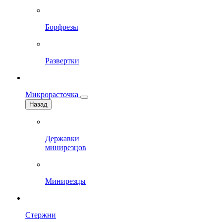
Борфрезы
Развертки
Микрорасточка
Назад
Державки
минирезцов
Минирезцы
Стержни