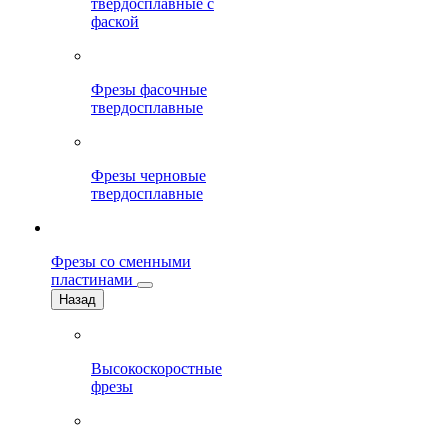
твердосплавные с
фаской
Фрезы фасочные
твердосплавные
Фрезы черновые
твердосплавные
Фрезы со сменными
пластинами
Назад
Высокоскоростные
фрезы