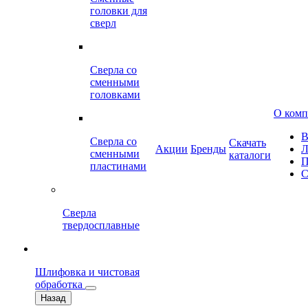
головки для
сверл
Сверла со
сменными
головками
О ком
В
Сверла со
Скачать
Акции
Бренды
Л
сменными
каталоги
П
пластинами
С
Сверла
твердосплавные
Шлифовка и чистовая
обработка
Назад