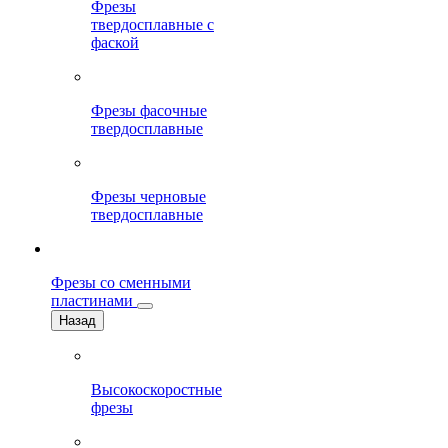
Фрезы
твердосплавные с
фаской
Фрезы фасочные
твердосплавные
Фрезы черновые
твердосплавные
Фрезы со сменными
пластинами
Назад
Высокоскоростные
фрезы