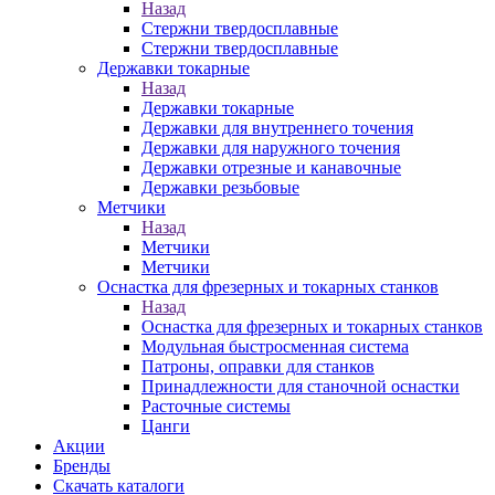
Назад
Стержни твердосплавные
Стержни твердосплавные
Державки токарные
Назад
Державки токарные
Державки для внутреннего точения
Державки для наружного точения
Державки отрезные и канавочные
Державки резьбовые
Метчики
Назад
Метчики
Метчики
Оснастка для фрезерных и токарных станков
Назад
Оснастка для фрезерных и токарных станков
Модульная быстросменная система
Патроны, оправки для станков
Принадлежности для станочной оснастки
Расточные системы
Цанги
Акции
Бренды
Скачать каталоги