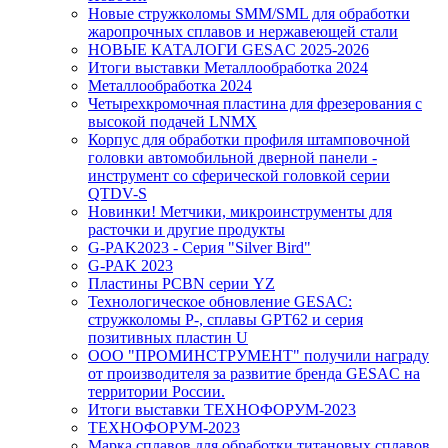
Новые стружколомы SMM/SML для обработки
жаропрочных сплавов и нержавеющей стали
НОВЫЕ КАТАЛОГИ GESAC 2025-2026
Итоги выставки Металлообработка 2024
Металлообработка 2024
Четырехкромочная пластина для фрезерования с
высокой подачей LNMX
Корпус для обработки профиля штамповочной
головки автомобильной дверной панели -
инструмент со сферической головкой серии
QTDV-S
Новинки! Метчики, микроинструменты для
расточки и другие продукты
G-PAK2023 - Серия "Silver Bird"
G-PAK 2023
Пластины PCBN серии YZ
Технологическое обновление GESAC:
стружколомы P-, сплавы GPT62 и серия
позитивных пластин U
ООО "ПРОМИНСТРУМЕНТ" получили награду
от производителя за развитие бренда GESAC на
территории России.
Итоги выставки ТЕХНОФОРУМ-2023
ТЕХНОФОРУМ-2023
Марка сплавов для обработки титановых сплавов