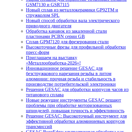
GSM7130 и GSR7115
Новый сплав из металлокерамики GP92TM и
стружколом SPL
Новый способ обработки вала электрического
приводного двигателя
Обработка канавок из закаленной стали
пластинами PCBN серии GB
Сплав GPM7120 для фрезерования стали
Высокоточные фрезы для профильной обработки
пресс-форм
Приглашаем на выставку
«Металлообработка-2026»!
Инновационное решение GESAC для
безстружкового нарезания резьбы в литом
алюминии: прочная резьба и стабильность в
производстве потребительской электроники
Решения GESAC для обработки корпусов часов из
титанового сплава
Новые режущие инструменты GESAC решают
проблемы при обработке моторизованных
шпинделей, повышая точность и эффективность
Решение GESAC: Высокоточный инструмент для
эффективной обработки алюминиевых корпусов
трансмиссий
GESAC BuzzEdge: ультразвуковая обработка как