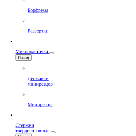
Борфрезы
Развертки
Микрорасточка
Назад
Державки
минирезцов
Минирезцы
Стержни
твердосплавные