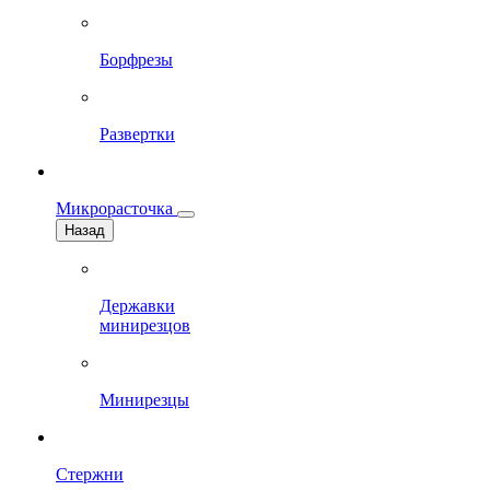
Борфрезы
Развертки
Микрорасточка
Назад
Державки
минирезцов
Минирезцы
Стержни