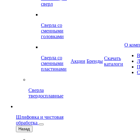
сверл
Сверла со
сменными
головками
О ком
В
Сверла со
Скачать
Акции
Бренды
Л
сменными
каталоги
П
пластинами
С
Сверла
твердосплавные
Шлифовка и чистовая
обработка
Назад