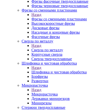
Фрезы фасочные твердосплавные
Фрезы черновые твердосплавные
Фрезы со сменными пластинами
Назад
Фрезы со сменными пластинами
Высокоскоростные фрезы
Дисковые фрезы
Насадные и концевые фрезы
Фасочные фрезы
Сверла по металлу
Назад
Сверла по металлу
Корпусные сверла
Сверла твердосплавные
Шлифовка и чистовая обработка
Назад
Шлифовка и чистовая обработка
Борфрезы
Развертки
Микрорасточка
Назад
Микрорасточка
Державки минирезцов
Минирезцы
Стержни твердосплавные