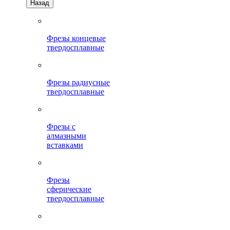
Назад
Фрезы концевые
твердосплавные
Фрезы радиусные
твердосплавные
Фрезы с
алмазными
вставками
Фрезы
сферические
твердосплавные