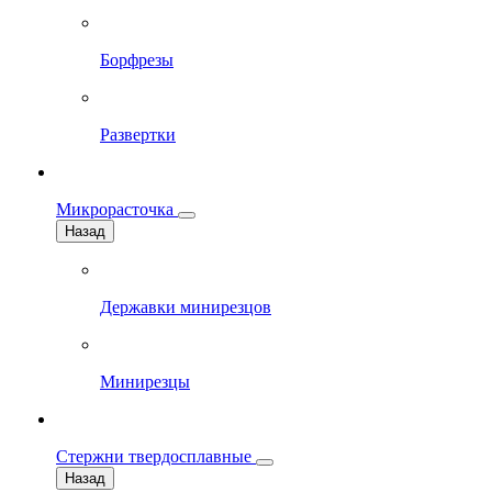
Борфрезы
Развертки
Микрорасточка
Назад
Державки минирезцов
Минирезцы
Стержни твердосплавные
Назад