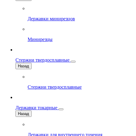
Державки минирезцов
Минирезцы
Стержни твердосплавные
Назад
Стержни твердосплавные
Державки токарные
Назад
Державки для внутреннего точения