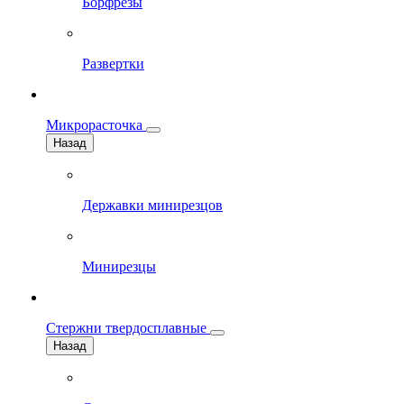
Борфрезы
Развертки
Микрорасточка
Назад
Державки минирезцов
Минирезцы
Стержни твердосплавные
Назад